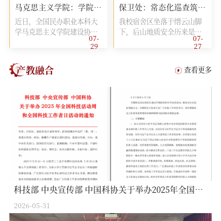
马克思主义学院：学院教师在全...
保卫处：常态化巡查筑牢地质安全防线 全力守护校园平安稳定
业...
近日，全国民办职业本科大
我校宿舍区坐落于缙云山脚
学马克思主义学院建设协作
下，后山地质安全历来是校
07-
07-
体2026年度青年教师教学比
园安全管理重点。为切实保
29
27
赛、思政课改革与实践创新
障师生人身财产安全，保卫
论文征文评选结果正式揭
处坚持预防为主，构建常态
产教融合
查看更多
晓。重庆机电职业技术大学
化、精细化、全天候的山
马...
体...
科技部 中央宣传部 中国科协关于举办2025年全国科技活动周和全国科技工作者日活动的通知
2026-05-31