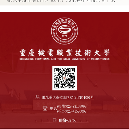
地址
重庆市璧山区璧青北路1001号
(招生)023-88159999
电话
(校办)023-41586008
邮编
402760