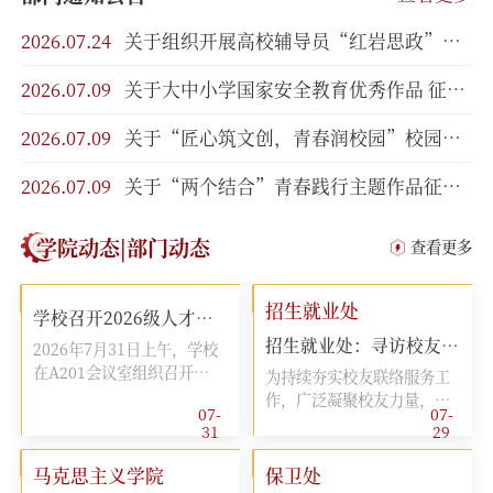
2026.07.24
关于组织开展高校辅导员“红岩思政”优质资源征集活动的通知
2026.07.09
关于大中小学国家安全教育优秀作品 征集活动的获奖通报
2026.07.09
关于“匠心筑文创，青春润校园”校园文创作品创意设计大赛获奖情况的通报
2026.07.09
关于“两个结合”青春践行主题作品征集展示活动的获奖通报
学院动态|部门动态
查看更多
招生就业处
学校召开2026级人才培养方案审...
招生就业处：寻访校友情系沃土 同心筑梦共赴未来——招生...
2026年7月31日上午，学校
在A201会议室组织召开
为持续夯实校友联络服务工
2026级人才培养方案审定专
作，广泛凝聚校友力量，不
07-
07-
题会议。常务副校长徐益、
断深化校地协同育人机制，
31
29
校长助理周进民出席会议，
全面助推学校人才培养提
教务处、各专业学院院长、
质、招生宣传拓面、就业服
马克思主义学院
保卫处
副院长...
务增效，近日，学校招生就