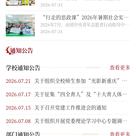
成
2026-07-31
“行走的思政课”2026年暑期社会实践活动报道⑤：人文与艺术学院以“三阶联动”赓续两弹一星精神，青春践悟书写家国担当
2026年7月，由团中央青年志愿者行动指导中心与中国核工业集团有限公司联合开展的2026年全国大学生“两弹一星”精神志愿宣讲团遴选结果揭晓。本次活动共收到全国1132所高校、6563支青年志愿服务团队申报，经严格评审，最终遴选出1500支宣讲服务团队，重庆机电职业技术大学人文与艺术学院星火志愿服务队从激烈竞争中脱颖而出，成功入选全国大学生“两弹一星”精神志愿宣讲团。 7月中旬，学院星火志愿服务队深入璧山区敬老院与青少年活动中心两大阵地，创新搭建“溯源忆史、实景复刻、美育抒怀”三阶联动实践体系，打通“一老一小”跨代育人路径，以青春行动传承弘扬“两弹一星”精神，为学院社会实践与思政育人工作再添新成果。
2026-07-31
通知公告
学校通知公告
查看更多
2026.07.21
关于组织全校师生参加“光影新重庆”重庆市第十二届网络影视剧（微视频）大赛的通知
2026.07.17
关于征集“四全育人”及“十大育人体系”典型工作案例的通知
2026.07.15
关于召开党建工作推进会的通知
2026.07.08
关于组织开展党委理论学习中心专题调研的通知
部门通知公告
查看更多