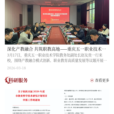
深化产教融合 共筑职教高地——重庆五一职业技术学院来校调研交流
3月17日，重庆五一职业技术学院教务处副处长赵友贵一行来
校，围绕产教融合模式创新、职业教育高质量发展等议题开展专
题调研交流。学校科研与合作发展处副处长刘国全、教务处副处
2026-03-18
长李波、电气与电子工程学院副院长刘祥平、...
科研服务
查看更多