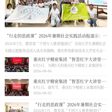
能特训营”在我校开营
“行走的思政课”2026年暑期社会实践活动报道⑥：人文与艺术学院星火志愿服务队以"推普+非遗"赓续乡野文脉，两度赴约书写青春担当
大讲
2026年7月，教育部“千团万人推普强国行”全国大学生暑期社会
2
公
实践志愿服务活动入选名单揭晓。重庆机电职业技术大学星火志愿
有
江
服务队继2025年入选后再度荣膺协同团队，成为全国连续两年入选
团
重庆红宇精密集团“智荟红宇大讲堂·数智赋能特训营”在学校圆满结业
辉，
该项目的高校队伍之一。星火再燃，乡野赴约，团队以推普为桥、
志
8月5日，为期5天的重庆红宇精密工业集团有限公司“智荟红宇大讲堂·数智赋能特训营”在学校圆满结业。重庆红宇精密工业集团有限公司党委副书记、工会主席蒋理，总经理助理、人力资源部部长江英，人力资源部副部长陈明媚；重庆机电职业技术大学常务副校长徐益，机械工程学院党总支副书记、副院长杨鹏，继续教育学院副院长、工匠学院院长宋辉等校企领导出席结业仪式。继续教育学院副院长、工匠学院院长宋辉主持仪式。重庆红宇精密工业集团有限公司党委副书记、...
2026-08-06
继续
非遗为媒，在璧山大地续写文化传承与语言推广的新篇。
队
深厚
竞
重庆红宇精密集团“智荟红宇大讲堂·数智赋能特训营”在我校开营
..
团
8月1日，建军节，重庆红宇精密工业集团有限公司“智荟红宇大讲堂·数智赋能特训营”在我校开营。重庆红宇精密工业集团有限公司党委副书记、工会主席蒋理，总经理助理、人力资源部部长江英，荣昌基地副总经理张斌；重庆机电职业技术大学校长石晓辉，校长助理、机械工程学院院长张华等校企领导出席开营仪式。继续教育学院宋辉主持仪式。石晓辉在欢迎辞中表示，学校正依托深厚的装备制造专业底蕴，全力服务地方产业升级。他寄语学员：“...
动
2026-08-02
阶
“行走的思政课”2026年暑期社会实践活动报道⑥：人文与艺术学院星火志愿服务队以"推普+非遗"赓续乡野文脉，两度赴约书写青春担当
承
2026年7月，教育部“千团万人推普强国行”全国大学生暑期社会实践志愿服务活动入选名单揭晓。重庆机电职业技术大学星火志愿服务队继2025年入选后再度荣膺协同团队，成为全国连续两年入选该项目的高校队伍之一。星火再燃，乡野赴约，团队以推普为桥、非遗为媒，在璧山大地续写文化传承与语言推广的新篇。